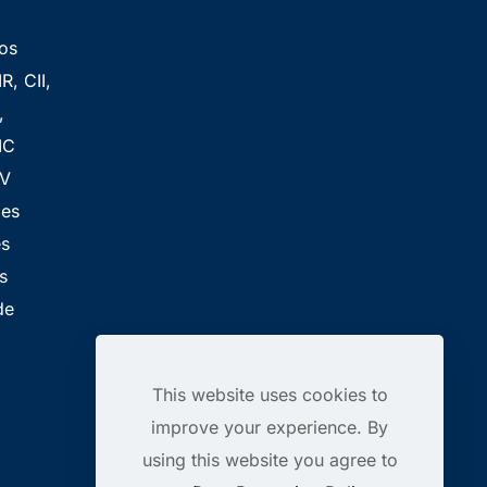
vos
R, CII,
,
IC
FV
les
es
s
de
This website uses cookies to
improve your experience. By
using this website you agree to