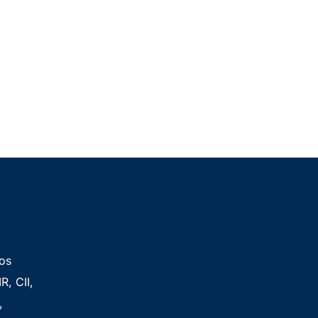
vos
R, CII,
,