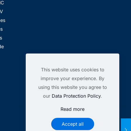
IC
FV
les
es
s
de
This website uses cookies to
improve your experience. By
using this website you agree to
our
Data Protection Policy
.
Read more
Accept all