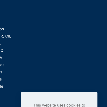
vos
R, CII,
,
IC
FV
les
es
s
de
This website uses cookies to