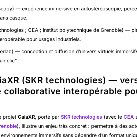
scopy) — expérience immersive en autostéréoscopie, percep
ans casque.
hnologies ; CEA ; Institut polytechnique de Grenoble) — p
teropérable pour usages industriels.
rlab) — conception et diffusion d’univers virtuels immersifs
un clic”.
iaXR (SKR technologies) — ver
 collaborative interopérable po
e projet
GaiaXR
, porté par
SKR technologies
(avec le
CEA
e
renoble
), illustre un enjeu très concret : permettre à des act
 environnements immersifs sans dépendre d’un format unique