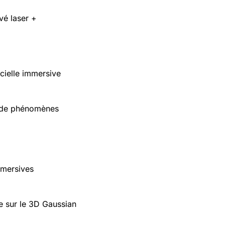
vé laser +
cielle immersive
n de phénomènes
mmersives
e sur le 3D Gaussian