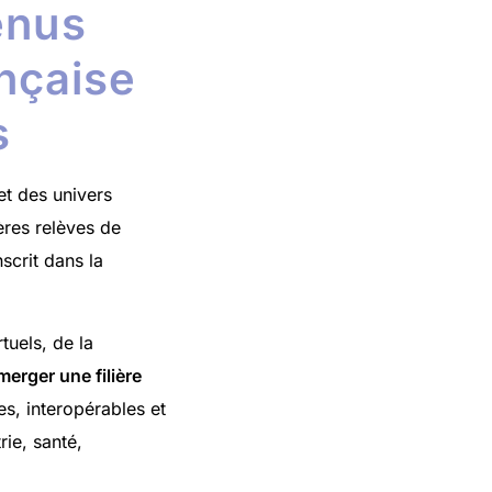
enus
ançaise
s
et des univers
ères relèves de
nscrit dans la
uels, de la
merger une filière
es, interopérables et
ie, santé,