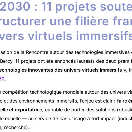
2030 : 11 projets sout
ructurer une filière fr
vers virtuels immersif
ccasion de la Rencontre autour des technologies immersives 
 Bercy, 11 projets ont été annoncés lauréats des deux premi
echnologies innovantes des univers virtuels immersifs »
, i
30
.
 compétition technologique mondiale autour des univers virt
 et des environnements immersifs, l’enjeu est clair :
faire é
elle et exportatrice
, capable de porter des solutions robust
 échelle — au service de cas d’usage à fort impact (industr
e, recherche).