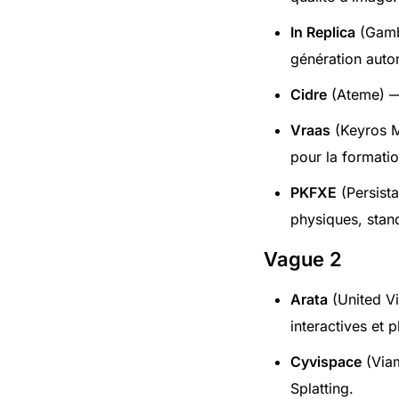
In Replica
(Gambi
génération auto
Cidre
(Ateme) —
Vraas
(Keyros Me
pour la formatio
PKFXE
(Persist
physiques, sta
Vague 2
Arata
(United Vi
interactives et 
Cyvispace
(Viam
Splatting.