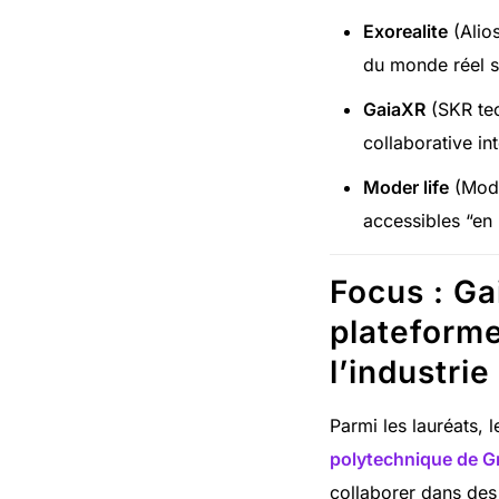
Exorealite
(Alio
du monde réel s
GaiaXR
(SKR tec
collaborative in
Moder life
(Mode
accessibles “en 
Focus : Ga
plateforme
l’industrie
Parmi les lauréats, l
polytechnique de G
collaborer dans des