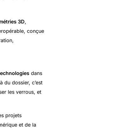
métries 3D
,
eropérable, conçue
ation,
echnologies
dans
à du dossier, c’est
ser les verrous, et
es projets
umérique et de la