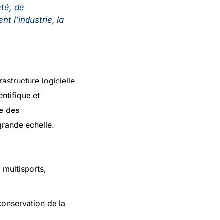
té, de
t l’industrie, la
astructure logicielle
entifique et
ce des
grande échelle.
 multisports,
onservation de la