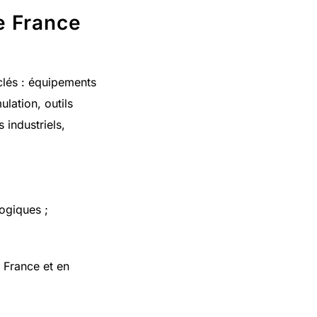
e France
clés : équipements
lation, outils
 industriels,
ogiques ;
 France et en