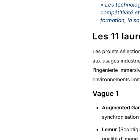
« Les technolog
compétitivité et
formation, la sa
Les 11 laur
Les projets sélection
aux usages industriel
l’ingénierie immersi
environnements immer
Vague 1
Augmented Ga
synchronisation 
Lemur
(Scoptiqu
qualité d’image.