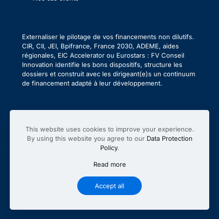
Externaliser le pilotage de vos financements non dilutifs.
CIR, CII, JEI, Bpifrance, France 2030, ADEME, aides
régionales, EIC Accelerator ou Eurostars : FV Conseil
Innovation identifie les bons dispositifs, structure les
dossiers et construit avec les dirigeant(e)s un continuum
de financement adapté à leur développement.
This website uses cookies to improve your experience.
By using this website you agree to our
Data Protection
Policy
.
Read more
FV Conseil Innovation 2026 /
Mentions légales
Accept all