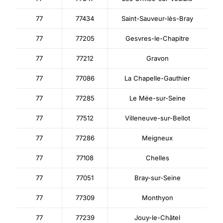
77
77434
Saint-Sauveur-lès-Bray
77
77205
Gesvres-le-Chapitre
77
77212
Gravon
77
77086
La Chapelle-Gauthier
77
77285
Le Mée-sur-Seine
77
77512
Villeneuve-sur-Bellot
77
77286
Meigneux
77
77108
Chelles
77
77051
Bray-sur-Seine
77
77309
Monthyon
77
77239
Jouy-le-Châtel