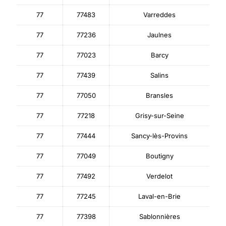
77
77483
Varreddes
77
77236
Jaulnes
77
77023
Barcy
77
77439
Salins
77
77050
Bransles
77
77218
Grisy-sur-Seine
77
77444
Sancy-lès-Provins
77
77049
Boutigny
77
77492
Verdelot
77
77245
Laval-en-Brie
77
77398
Sablonnières