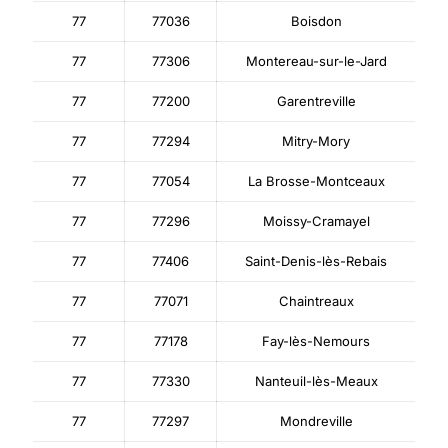
77
77036
Boisdon
77
77306
Montereau-sur-le-Jard
77
77200
Garentreville
77
77294
Mitry-Mory
77
77054
La Brosse-Montceaux
77
77296
Moissy-Cramayel
77
77406
Saint-Denis-lès-Rebais
77
77071
Chaintreaux
77
77178
Fay-lès-Nemours
77
77330
Nanteuil-lès-Meaux
77
77297
Mondreville