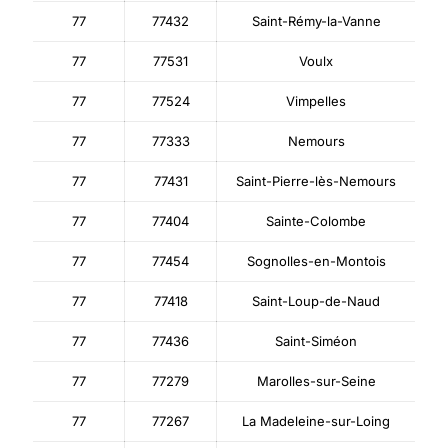
77
77432
Saint-Rémy-la-Vanne
77
77531
Voulx
77
77524
Vimpelles
77
77333
Nemours
77
77431
Saint-Pierre-lès-Nemours
77
77404
Sainte-Colombe
77
77454
Sognolles-en-Montois
77
77418
Saint-Loup-de-Naud
77
77436
Saint-Siméon
77
77279
Marolles-sur-Seine
77
77267
La Madeleine-sur-Loing