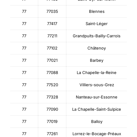
77
77035
Blennes
77
77417
Saint-Léger
77
77211
Grandpuits-Bailly-Carrois
77
77102
Châtenoy
77
77021
Barbey
77
77088
La Chapelle-la-Reine
77
77520
Villiers-sous-Grez
77
77328
Nanteau-sur-Essonne
77
77090
La Chapelle-Saint-Sulpice
77
77019
Balloy
77
77261
Lorrez-le-Bocage-Préaux