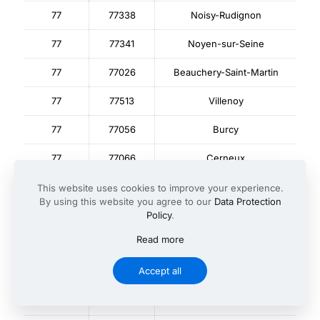
77
77338
Noisy-Rudignon
77
77341
Noyen-sur-Seine
77
77026
Beauchery-Saint-Martin
77
77513
Villenoy
77
77056
Burcy
77
77066
Cerneux
77
77246
Léchelle
This website uses cookies to improve your experience.
By using this website you agree to our
Data Protection
77
77314
Policy
.
Montolivet
Read more
77
77080
Champcenest
Accept all
77
77335
Chauconin-Neufmontiers
77
77472
La Tretoire