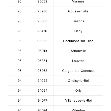
95
95652
Viarmes
95
95280
Goussainville
95
95063
Bezons
95
95476
Osny
95
95052
Beaumont-sur-Oise
95
95019
Arnouville
95
95351
Louvres
95
95268
Garges-les-Gonesse
94
94022
Choisy-le-Roi
94
94054
Orly
94
94077
Villeneuve-le-Roi
94
94074
Valenton