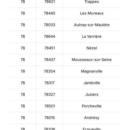
78
78621
Trappes
78
78440
Les Mureaux
78
78033
Aulnay-sur-Mauldre
78
78644
La Verrière
78
78451
Nézel
78
78437
Mousseaux-sur-Seine
78
78354
Magnanville
78
78317
Jambville
78
78327
Juziers
78
78501
Porcheville
78
78015
Andrésy
78
78206
Ecquevilly