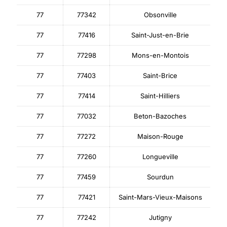
77
77342
Obsonville
77
77416
Saint-Just-en-Brie
77
77298
Mons-en-Montois
77
77403
Saint-Brice
77
77414
Saint-Hilliers
77
77032
Beton-Bazoches
77
77272
Maison-Rouge
77
77260
Longueville
77
77459
Sourdun
77
77421
Saint-Mars-Vieux-Maisons
77
77242
Jutigny