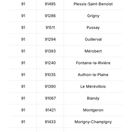
91
91495
Plessis-Saint-Benoist
91
91286
Grigny
91
91511
Pussay
91
91294
Guillerval
91
91393
Mérobert
91
91240
Fontaine-la-Rivière
91
91035
Authon-la-Plaine
91
91390
Le Mérévillois
91
91067
Blandy
91
91421
Montgeron
91
91433
Morigny-Champigny