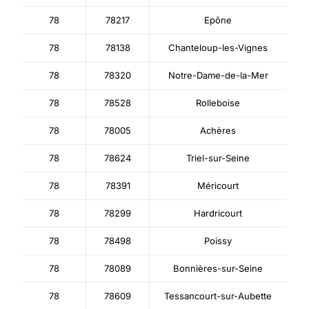
78
78217
Epône
78
78138
Chanteloup-les-Vignes
78
78320
Notre-Dame-de-la-Mer
78
78528
Rolleboise
78
78005
Achères
78
78624
Triel-sur-Seine
78
78391
Méricourt
78
78299
Hardricourt
78
78498
Poissy
78
78089
Bonnières-sur-Seine
78
78609
Tessancourt-sur-Aubette