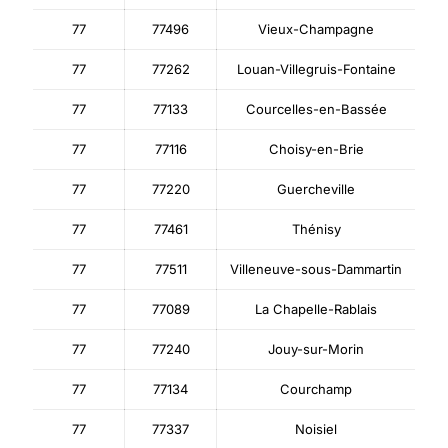
77
77496
Vieux-Champagne
77
77262
Louan-Villegruis-Fontaine
77
77133
Courcelles-en-Bassée
77
77116
Choisy-en-Brie
77
77220
Guercheville
77
77461
Thénisy
77
77511
Villeneuve-sous-Dammartin
77
77089
La Chapelle-Rablais
77
77240
Jouy-sur-Morin
77
77134
Courchamp
77
77337
Noisiel