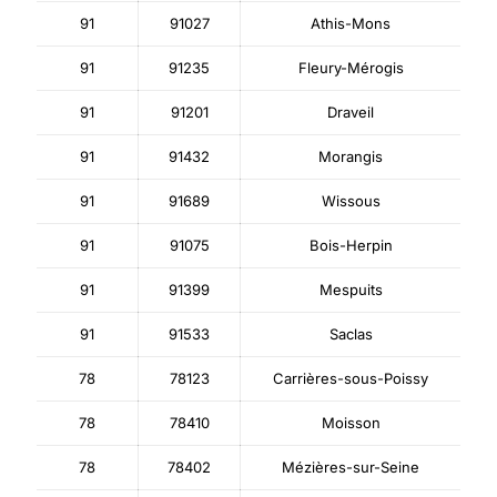
91
91027
Athis-Mons
91
91235
Fleury-Mérogis
91
91201
Draveil
91
91432
Morangis
91
91689
Wissous
91
91075
Bois-Herpin
91
91399
Mespuits
91
91533
Saclas
78
78123
Carrières-sous-Poissy
78
78410
Moisson
78
78402
Mézières-sur-Seine