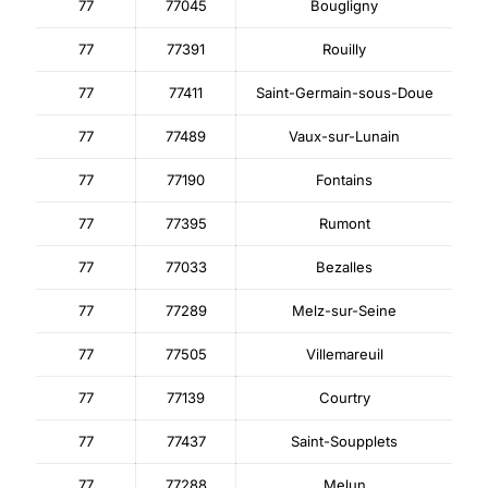
77
77045
Bougligny
77
77391
Rouilly
77
77411
Saint-Germain-sous-Doue
77
77489
Vaux-sur-Lunain
77
77190
Fontains
77
77395
Rumont
77
77033
Bezalles
77
77289
Melz-sur-Seine
77
77505
Villemareuil
77
77139
Courtry
77
77437
Saint-Soupplets
77
77288
Melun