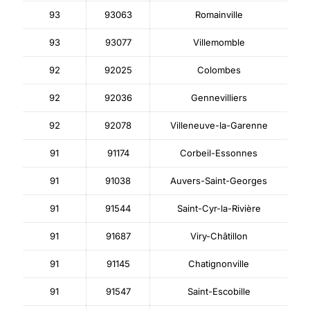
93
93063
Romainville
93
93077
Villemomble
92
92025
Colombes
92
92036
Gennevilliers
92
92078
Villeneuve-la-Garenne
91
91174
Corbeil-Essonnes
91
91038
Auvers-Saint-Georges
91
91544
Saint-Cyr-la-Rivière
91
91687
Viry-Châtillon
91
91145
Chatignonville
91
91547
Saint-Escobille