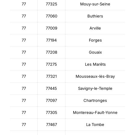
77
77325
Mouy-sur-Seine
77
77060
Buthiers
77
77009
Arville
77
77194
Forges
77
77208
Gouaix
77
77275
Les Marêts
77
77321
Mousseaux-lès-Bray
77
77445
Savigny-le-Temple
77
77097
Chartronges
77
77305
Montereau-Fault-Yonne
77
77467
La Tombe