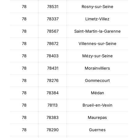
78
78531
Rosny-sur-Seine
78
78337
Limetz-Villez
78
78567
Saint-Martin-la-Garenne
78
78672
Villennes-sur-Seine
78
78403
Mézy-sur-Seine
78
78431
Morainvilliers
78
78276
Gommecourt
78
78384
Médan
78
78113
Brueil-en-Vexin
78
78383
Maurepas
78
78290
Guernes