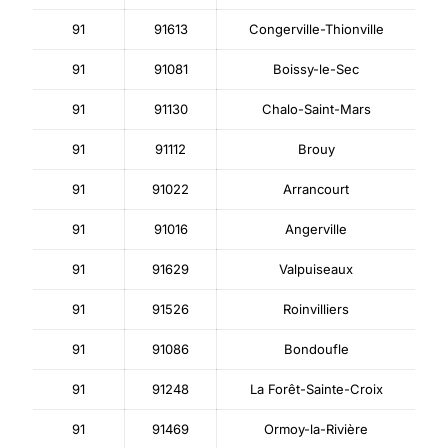
91
91613
Congerville-Thionville
91
91081
Boissy-le-Sec
91
91130
Chalo-Saint-Mars
91
91112
Brouy
91
91022
Arrancourt
91
91016
Angerville
91
91629
Valpuiseaux
91
91526
Roinvilliers
91
91086
Bondoufle
91
91248
La Forêt-Sainte-Croix
91
91469
Ormoy-la-Rivière