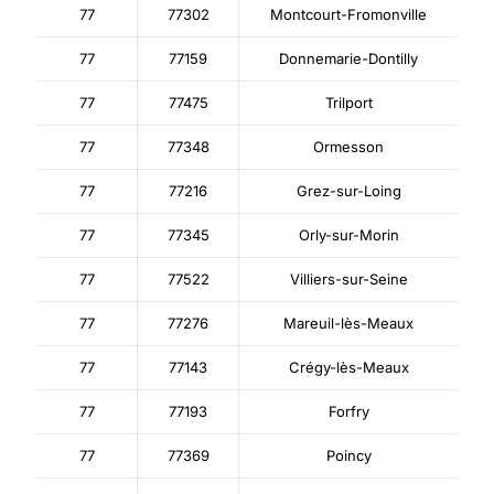
77
77302
Montcourt-Fromonville
77
77159
Donnemarie-Dontilly
77
77475
Trilport
77
77348
Ormesson
77
77216
Grez-sur-Loing
77
77345
Orly-sur-Morin
77
77522
Villiers-sur-Seine
77
77276
Mareuil-lès-Meaux
77
77143
Crégy-lès-Meaux
77
77193
Forfry
77
77369
Poincy