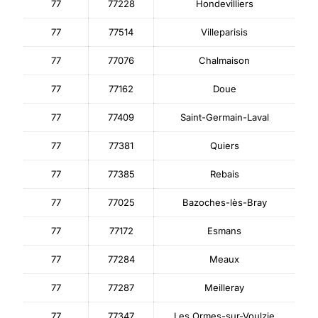
77
77228
Hondevilliers
77
77514
Villeparisis
77
77076
Chalmaison
77
77162
Doue
77
77409
Saint-Germain-Laval
77
77381
Quiers
77
77385
Rebais
77
77025
Bazoches-lès-Bray
77
77172
Esmans
77
77284
Meaux
77
77287
Meilleray
77
77347
Les Ormes-sur-Voulzie