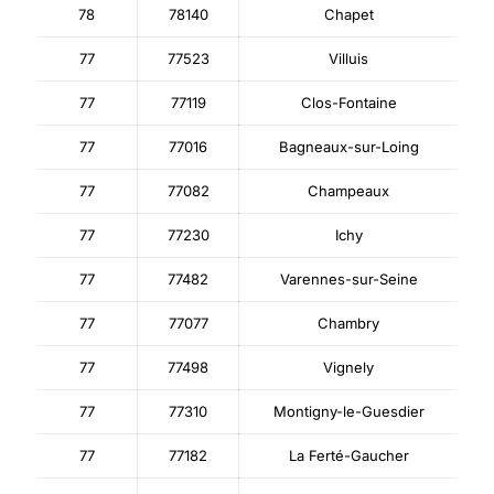
78
78140
Chapet
77
77523
Villuis
77
77119
Clos-Fontaine
77
77016
Bagneaux-sur-Loing
77
77082
Champeaux
77
77230
Ichy
77
77482
Varennes-sur-Seine
77
77077
Chambry
77
77498
Vignely
77
77310
Montigny-le-Guesdier
77
77182
La Ferté-Gaucher