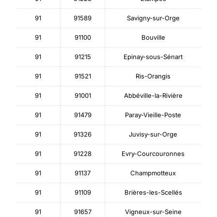
91
91589
Savigny-sur-Orge
91
91100
Bouville
91
91215
Epinay-sous-Sénart
91
91521
Ris-Orangis
91
91001
Abbéville-la-Rivière
91
91479
Paray-Vieille-Poste
91
91326
Juvisy-sur-Orge
91
91228
Evry-Courcouronnes
91
91137
Champmotteux
91
91109
Brières-les-Scellés
91
91657
Vigneux-sur-Seine