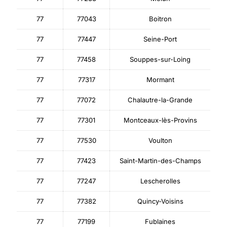
77
77043
Boitron
77
77447
Seine-Port
77
77458
Souppes-sur-Loing
77
77317
Mormant
77
77072
Chalautre-la-Grande
77
77301
Montceaux-lès-Provins
77
77530
Voulton
77
77423
Saint-Martin-des-Champs
77
77247
Lescherolles
77
77382
Quincy-Voisins
77
77199
Fublaines