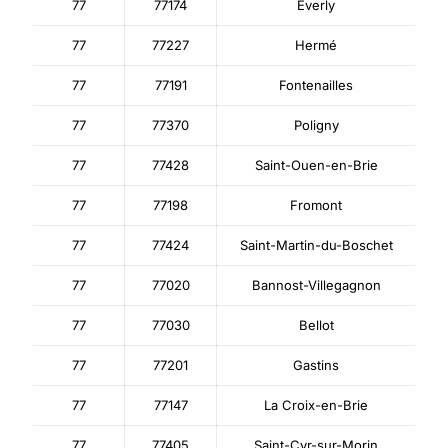
77
77174
Everly
77
77227
Hermé
77
77191
Fontenailles
77
77370
Poligny
77
77428
Saint-Ouen-en-Brie
77
77198
Fromont
77
77424
Saint-Martin-du-Boschet
77
77020
Bannost-Villegagnon
77
77030
Bellot
77
77201
Gastins
77
77147
La Croix-en-Brie
77
77405
Saint-Cyr-sur-Morin