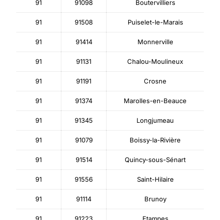
91
91098
Boutervilliers
91
91508
Puiselet-le-Marais
91
91414
Monnerville
91
91131
Chalou-Moulineux
91
91191
Crosne
91
91374
Marolles-en-Beauce
91
91345
Longjumeau
91
91079
Boissy-la-Rivière
91
91514
Quincy-sous-Sénart
91
91556
Saint-Hilaire
91
91114
Brunoy
91
91223
Etampes