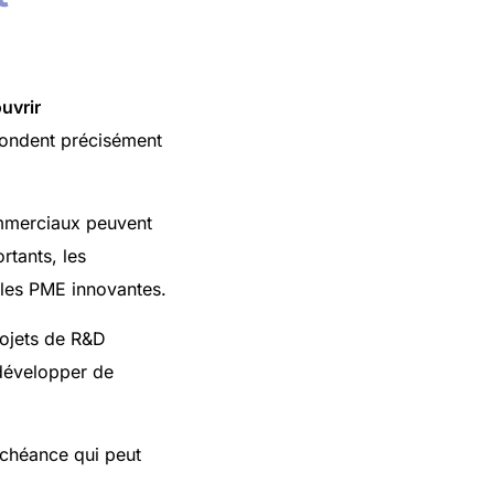
uvrir
ondent précisément
ommerciaux peuvent
rtants, les
t les PME innovantes.
rojets de R&D
 développer de
échéance qui peut