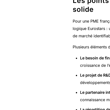
Les points
solide
Pour une PME françai
logique Eurostars : 
de marché identifiab
Plusieurs éléments do
Le besoin de fi
croissance de l’
Le projet de R&D
développements 
Le partenaire in
connaissance ma
La répartition d