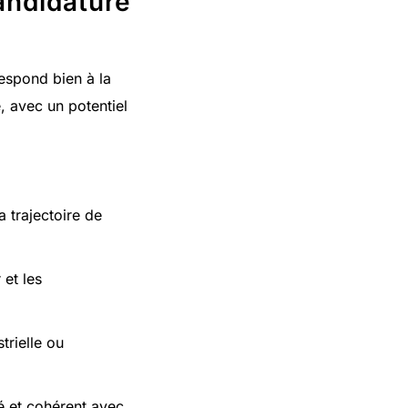
andidature
respond bien à la
, avec un potentiel
 trajectoire de
 et les
trielle ou
ié et cohérent avec