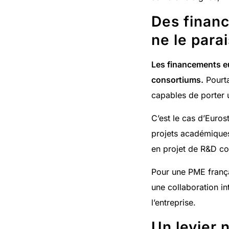
Des financ
ne le para
Les financements e
consortiums.
Pourta
capables de porter u
C’est le cas d’Euro
projets académiques
en projet de R&D col
Pour une PME françai
une collaboration i
l’entreprise.
Un levier n