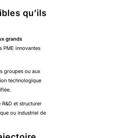
bles qu’ils
ux grands
es PME innovantes
ds groupes ou aux
tion technologique
fiée.
e R&D et structurer
que ou industriel de
ajectoire