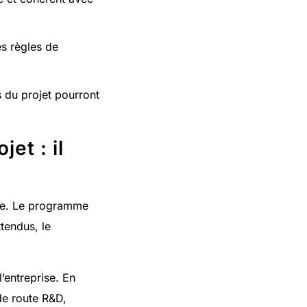
es règles de
s du projet pourront
et : il
oire. Le programme
ttendus, le
’entreprise. En
de route R&D,