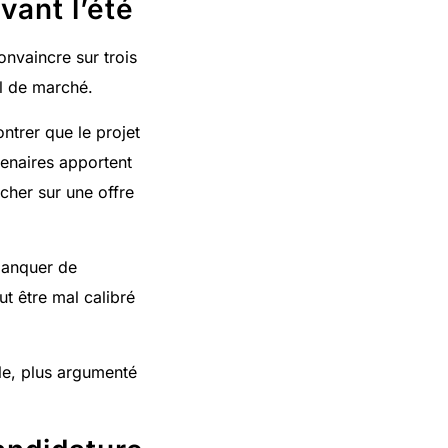
vant l’été
onvaincre sur trois
el de marché.
ontrer que le projet
tenaires apportent
her sur une offre
manquer de
ut être mal calibré
ble, plus argumenté