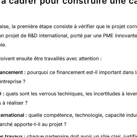
 à cadrer pour construire une c
se, la première étape consiste à vérifier que le projet cor
un projet de R&D international, porté par une PME innovante
le.
ivent ensuite être travaillés avec attention :
nancement :
pourquoi ce financement est-il important dans la
entreprise ?
 :
quels sont les verrous techniques, les incertitudes à lever
à réaliser ?
ternational :
quelle compétence, technologie, capacité indus
rché apporte-t-il au projet ?
es travaux :
chaque partenaire doit avoir un rôle clair, justif