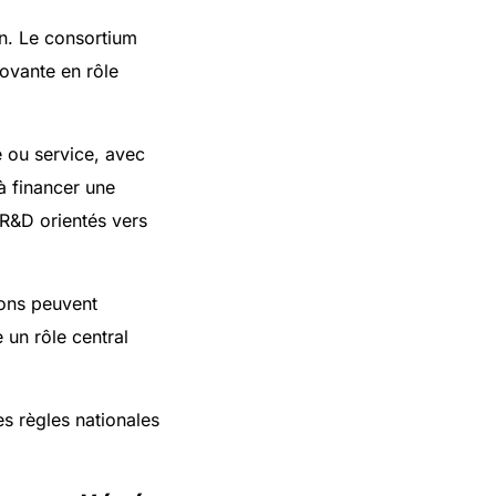
on. Le consortium
novante en rôle
é ou service, avec
à financer une
 R&D orientés vers
ions peuvent
 un rôle central
les règles nationales