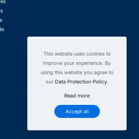
les
es
s
de
This website uses cookies to
improve your experience. By
using this website you agree to
our
Data Protection Policy
.
Read more
Accept all