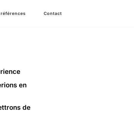
 références
Contact
érience
rions en
ettrons de