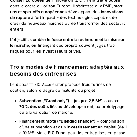
Conseil Européen de l’Innovation (EIC), vient d’être publié
dans le cadre d’Horizon Europe. Il s’adresse aux
PME, start-
ups et spin-offs européennes
développant des
innovations
de rupture à fort impact
– des technologies capables de
créer de nouveaux marchés ou de transformer des secteurs
entiers.
L’objectif :
combler le fossé entre la recherche et la mise sur
le marché
, en finançant des projets souvent jugés trop
risqués pour les investisseurs privés.
Trois modes de financement adaptés aux
besoins des entreprises
Le dispositif EIC Accelerator propose trois formes de
soutien, selon le degré de maturité du projet :
Subvention (“Grant only”)
– jusqu’à
2,5 M€
, couvrant
70 % des coûts
liés au développement, au prototypage
ou à la validation de marché.
Financement mixte (“Blended finance”)
– combinaison
d’une subvention et d’un
investissement en capital
(de 1
à 10 M€) via le
EIC Fund
, pour les entreprises en phase