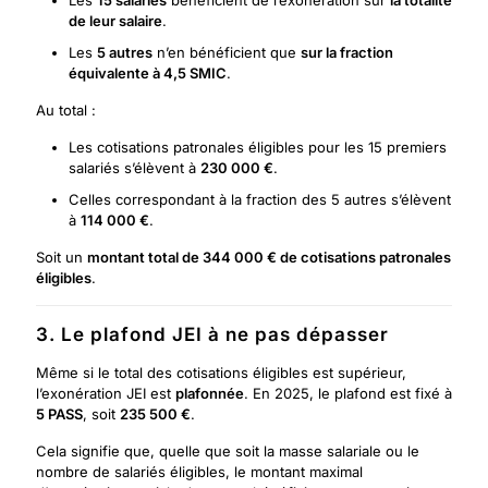
Les
15 salariés
bénéficient de l’exonération sur
la totalité
de leur salaire
.
Les
5 autres
n’en bénéficient que
sur la fraction
équivalente à 4,5 SMIC
.
Au total :
Les cotisations patronales éligibles pour les 15 premiers
salariés s’élèvent à
230 000 €
.
Celles correspondant à la fraction des 5 autres s’élèvent
à
114 000 €
.
Soit un
montant total de 344 000 € de cotisations patronales
éligibles
.
3. Le plafond JEI à ne pas dépasser
Même si le total des cotisations éligibles est supérieur,
l’exonération JEI est
plafonnée
. En 2025, le plafond est fixé à
5 PASS
, soit
235 500 €
.
Cela signifie que, quelle que soit la masse salariale ou le
nombre de salariés éligibles, le montant maximal